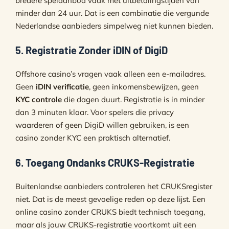
bredere spelaanbod vaak met uitbetalingstijden van
minder dan 24 uur. Dat is een combinatie die vergunde
Nederlandse aanbieders simpelweg niet kunnen bieden.
5. Registratie Zonder iDIN of DigiD
Offshore casino’s vragen vaak alleen een e-mailadres.
Geen
iDIN verificatie
, geen inkomensbewijzen, geen
KYC controle
die dagen duurt. Registratie is in minder
dan 3 minuten klaar. Voor spelers die privacy
waarderen of geen DigiD willen gebruiken, is een
casino zonder KYC een praktisch alternatief.
6. Toegang Ondanks CRUKS-Registratie
Buitenlandse aanbieders controleren het CRUKSregister
niet. Dat is de meest gevoelige reden op deze lijst. Een
online casino zonder CRUKS biedt technisch toegang,
maar als jouw CRUKS-registratie voortkomt uit een