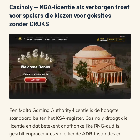
Casinoly — MGA-licentie als verborgen troef
voor spelers die kiezen voor goksites
zonder CRUKS
Een Malta Gaming Authority-licentie is de hoogste
standaard buiten het KSA-register. Casinoly draagt die
licentie en dat betekent onafhankelijke RNG-audits,
geschillenprocedures via erkende ADR-instanties en