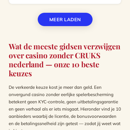
MEER LADEN
Wat de meeste gidsen verzwijgen
over casino zonder CRUKS
nederland — onze 10 beste
keuzes
De verkeerde keuze kost je meer dan geld. Een
onvergund casino zonder eerlijke spelerbescherming
betekent geen KYC-controle, geen uitbetalingsgarantie
en geen verhaal als er iets misgaat. Hieronder vind je 10
aanbieders waarbij de licentie, de bonusvoorwaarden
en de betalingssnelheid zijn getest — zodat jij weet wat