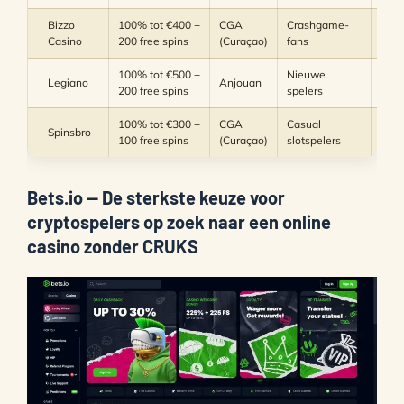
Bizzo
100% tot €400 +
CGA
Crashgame-
8.6
Casino
200 free spins
(Curaçao)
fans
100% tot €500 +
Nieuwe
Legiano
Anjouan
8.5
200 free spins
spelers
100% tot €300 +
CGA
Casual
Spinsbro
8.3
100 free spins
(Curaçao)
slotspelers
Bets.io — De sterkste keuze voor
cryptospelers op zoek naar een online
casino zonder CRUKS