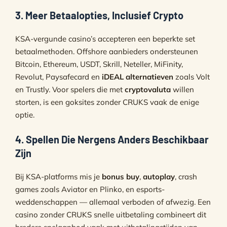
3. Meer Betaalopties, Inclusief Crypto
KSA-vergunde casino’s accepteren een beperkte set
betaalmethoden. Offshore aanbieders ondersteunen
Bitcoin, Ethereum, USDT, Skrill, Neteller, MiFinity,
Revolut, Paysafecard en
iDEAL alternatieven
zoals Volt
en Trustly. Voor spelers die met
cryptovaluta
willen
storten, is een goksites zonder CRUKS vaak de enige
optie.
4. Spellen Die Nergens Anders Beschikbaar
Zijn
Bij KSA-platforms mis je
bonus buy
,
autoplay
, crash
games zoals Aviator en Plinko, en esports-
weddenschappen — allemaal verboden of afwezig. Een
casino zonder CRUKS snelle uitbetaling combineert dit