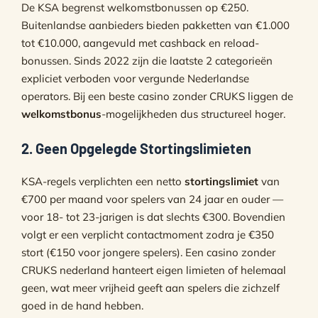
De KSA begrenst welkomstbonussen op €250.
Buitenlandse aanbieders bieden pakketten van €1.000
tot €10.000, aangevuld met cashback en reload-
bonussen. Sinds 2022 zijn die laatste 2 categorieën
expliciet verboden voor vergunde Nederlandse
operators. Bij een beste casino zonder CRUKS liggen de
welkomstbonus
-mogelijkheden dus structureel hoger.
2. Geen Opgelegde Stortingslimieten
KSA-regels verplichten een netto
stortingslimiet
van
€700 per maand voor spelers van 24 jaar en ouder —
voor 18- tot 23-jarigen is dat slechts €300. Bovendien
volgt er een verplicht contactmoment zodra je €350
stort (€150 voor jongere spelers). Een casino zonder
CRUKS nederland hanteert eigen limieten of helemaal
geen, wat meer vrijheid geeft aan spelers die zichzelf
goed in de hand hebben.