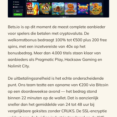
Bets.io is op dit moment de meest complete aanbieder
voor spelers die betalen met cryptovaluta. De
welkomstbonus bedraagt 100% tot €500 plus 200 free
spins, met een inzetvereiste van 40x op het
bonusbedrag. Meer dan 4.000 titels staan klaar van
aanbieders als Pragmatic Play, Hacksaw Gaming en
Nolimit City.
De uitbetalingssnelheid is het echte onderscheidende
punt. Ons team testte een opname van €200 via Bitcoin
op een doordeweekse avond — het bedrag stond
binnen 22 minuten op de wallet. Dat is aanzienlijk
sneller dan het gemiddelde van 24 tot 48 uur bij
vergelijkbare goksites zonder CRUKS. De SSL-encryptie