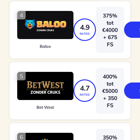
4
375%
tot
4.9
€4000
RATED
+ 675
FS
Baloo
5
400%
tot
4.7
€5000
RATED
+ 350
FS
Bet West
6
350%